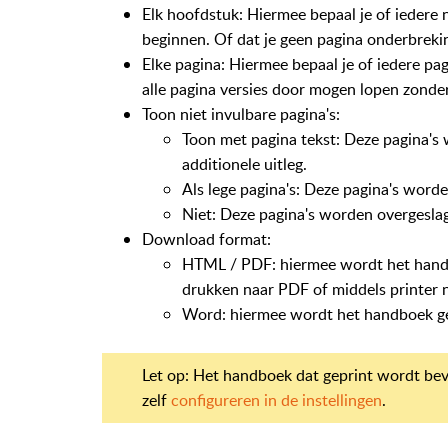
Elk hoofdstuk: Hiermee bepaal je of iedere
beginnen. Of dat je geen pagina onderbreki
Elke pagina: Hiermee bepaal je of iedere p
alle pagina versies door mogen lopen zonde
Toon niet invulbare pagina's:
Toon met pagina tekst: Deze pagina's
additionele uitleg.
Als lege pagina's: Deze pagina's worde
Niet: Deze pagina's worden overgesla
Download format:
HTML / PDF: hiermee wordt het handb
drukken naar PDF of middels printer 
Word: hiermee wordt het handboek g
Let op: Het handboek dat geprint wordt bev
zelf
configureren in de instellingen
.