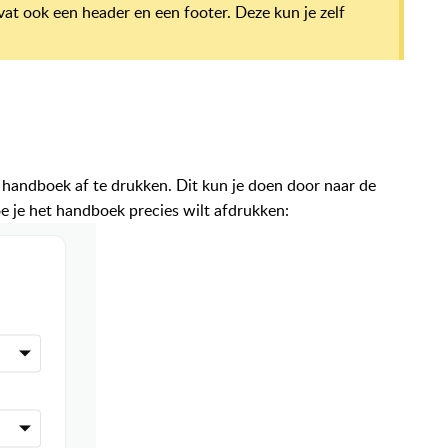
vat ook een header en een footer. Deze kun je zelf
e handboek af te drukken. Dit kun je doen door naar de
oe je het handboek precies wilt afdrukken: